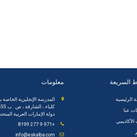
 السريعة
معلومات
 الرئيسية
المدرسة الإنجليزية الخاصة بك
كلباء ، الشارقة ، ص . ب 17555
ت عنا
دولة الإمارات العربية المتحد
 الأكاديمي
+971 9 277 8199
م
info@eskalba.com