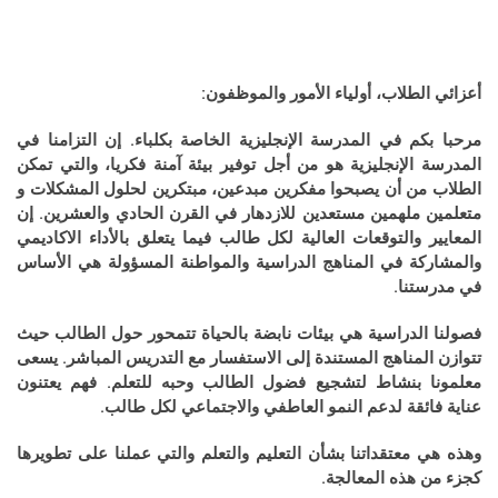
أعزائي الطلاب، أولياء الأمور وا
لموظفون:
مرحبا بكم في المدرسة الإنجليزية الخاصة بكلباء. إن التزامنا في
المدرسة الإنجليزية هو من أجل توفير بيئة آمنة فكريا، والتي تمكن
الطلاب من أن يصبحوا مفكرين مبدعين، مبتكرين لحلول المشكلات و
متعلمين ملهمين مستعدين للازدهار في القرن الحادي والعشرين. إن
المعايير والتوقعات العالية لكل طالب فيما يتعلق بالأداء الاكاديمي
والمشاركة في المناهج الدراسية والمواطنة المسؤولة هي الأساس
في مدرستنا.
فصولنا الدراسية هي بيئات نابضة بالحياة تتمحور حول الطالب حيث
تتوازن المناهج المستندة إلى الاستفسار مع التدريس المباشر. يسعى
معلمونا بنشاط لتشجيع فضول الطالب وحبه للتعلم. فهم يعتنون
عناية فائقة لدعم النمو العاطفي والاجتماعي لكل طالب.
وهذه هي معتقداتنا بشأن التعليم والتعلم والتي عملنا على تطويرها
كجزء من هذه المعالجة.